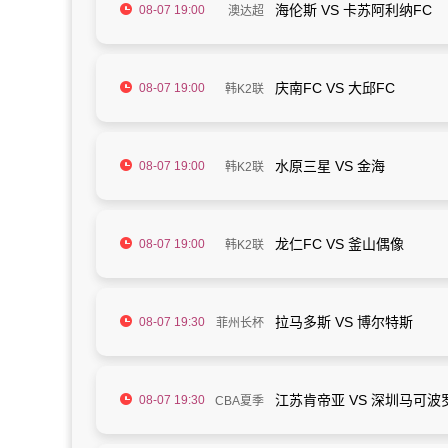
海伦斯 VS 卡苏阿利纳FC
08-07 19:00
澳达超
庆南FC VS 大邱FC
08-07 19:00
韩K2联
水原三星 VS 金海
08-07 19:00
韩K2联
龙仁FC VS 釜山偶像
08-07 19:00
韩K2联
拉马多斯 VS 博尔特斯
08-07 19:30
菲州长杯
江苏肯帝亚 VS 深圳马可波
08-07 19:30
CBA夏季