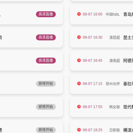
戴拿
队
青岛鹰
高清直播
08-07 16:00
中国NBL
U19
U19
陨
昆士
高清直播
08-07 16:30
澳昆超
青年
阿德
高清直播
08-07 16:45
澳南超
泰拉
即将开始
08-07 17:15
菲州长杯
现代
即将开始
08-07 17:55
韩女联
足
德
横滨
即将开始
08-07 18:25
日职联