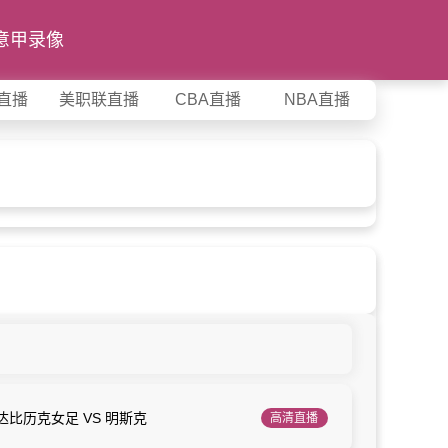
意甲录像
直播
美职联直播
CBA直播
NBA直播
达比历克女足 VS 明斯克
高清直播