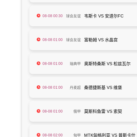
韦斯卡 VS 安道尔FC
08-08 00:30
球会友谊
富勒姆 VS 水晶宫
08-08 01:00
球会友谊
奥斯特桑斯 VS 松兹瓦尔
08-08 01:00
瑞典甲
桑德捷斯基 VS 维堡
08-08 01:00
丹麦超
莫斯科鱼雷 VS 索契
08-08 01:00
俄甲
MTK匈格利亚 VS 普斯卡什
08-08 02:00
匈甲