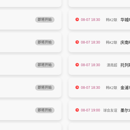
华城F
即将开始
08-07 18:30
韩K2联
庆南F
即将开始
08-07 18:30
韩K2联
托列
即将开始
08-07 18:30
澳南超
SC
金浦
即将开始
08-07 18:30
韩K2联
墨尔
即将开始
08-07 19:00
球会友谊