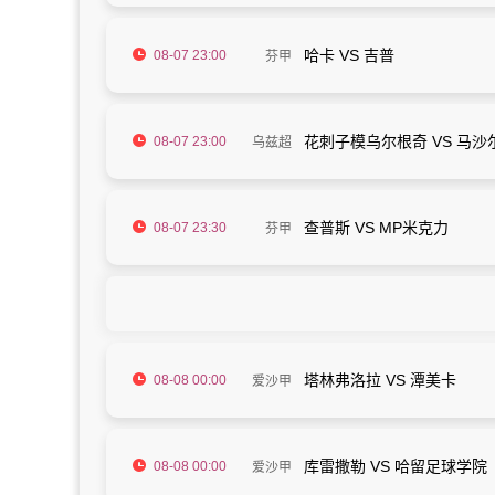
哈卡 VS 吉普
08-07 23:00
芬甲
花刺子模乌尔根奇 VS 马沙
08-07 23:00
乌兹超
查普斯 VS MP米克力
08-07 23:30
芬甲
塔林弗洛拉 VS 潭美卡
08-08 00:00
爱沙甲
库雷撒勒 VS 哈留足球学院
08-08 00:00
爱沙甲