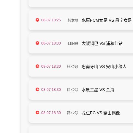
维尔
水原FCM女足 VS 昌宁女足
08-07 18:25
韩女联
大阪钢巴 VS 浦和红钻
08-07 18:30
日职联
忠南牙山 VS 安山小绿人
08-07 18:30
韩K2联
水原三星 VS 金海
08-07 18:30
韩K2联
龙仁FC VS 釜山偶像
08-07 18:30
韩K2联