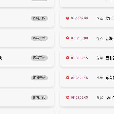
埃门 
即将开始
08-08 02:00
荷乙
芬洛
即将开始
08-08 02:00
荷乙
快
索非
即将开始
08-08 02:15
保甲
夫火
布鲁
即将开始
08-08 02:45
比甲
戈尔
即将开始
08-08 02:45
爱超