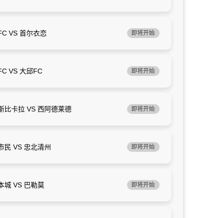
C VS 首尔衣恋
即将开始
C VS 大邱FC
即将开始
斯比卡拉 VS 西阿德莱德
即将开始
市民 VS 忠北清州
即将开始
本城 VS 巴勒莫
即将开始