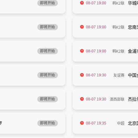
华城F
即将开始
08-07 19:00
韩K2联
忠南
即将开始
08-07 19:00
韩K2联
金浦
即将开始
08-07 19:00
韩K2联
中国
即将开始
08-07 19:30
友谊赛
杰拉
即将开始
08-07 19:30
澳西部联
罗
北京
即将开始
08-07 19:35
中超