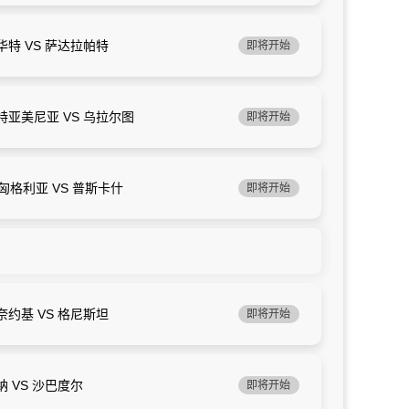
华特 VS 萨达拉帕特
即将开始
特亚美尼亚 VS 乌拉尔图
即将开始
K匈格利亚 VS 普斯卡什
即将开始
奈约基 VS 格尼斯坦
即将开始
纳 VS 沙巴度尔
即将开始