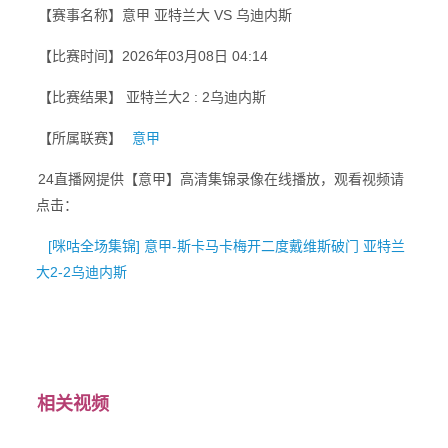
【赛事名称】意甲 亚特兰大 VS 乌迪内斯
【比赛时间】2026年03月08日 04:14
【比赛结果】 亚特兰大2 : 2乌迪内斯
【所属联赛】
意甲
24直播网提供【意甲】高清集锦录像在线播放，观看视频请
点击：
[咪咕全场集锦] 意甲-斯卡马卡梅开二度戴维斯破门 亚特兰
大2-2乌迪内斯
相关视频