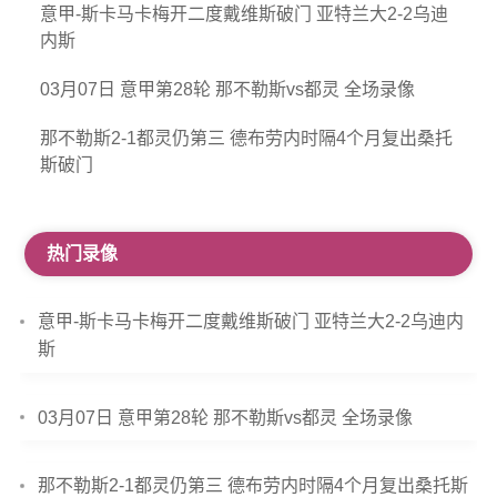
意甲-斯卡马卡梅开二度戴维斯破门 亚特兰大2-2乌迪
内斯
03月07日 意甲第28轮 那不勒斯vs都灵 全场录像
那不勒斯2-1都灵仍第三 德布劳内时隔4个月复出桑托
斯破门
热门录像
意甲-斯卡马卡梅开二度戴维斯破门 亚特兰大2-2乌迪内
斯
03月07日 意甲第28轮 那不勒斯vs都灵 全场录像
那不勒斯2-1都灵仍第三 德布劳内时隔4个月复出桑托斯