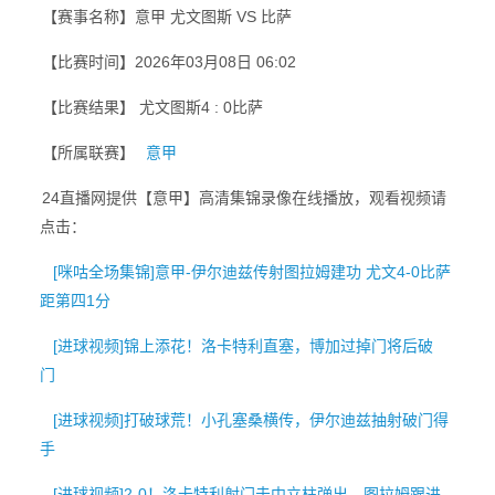
【赛事名称】意甲 尤文图斯 VS 比萨
【比赛时间】2026年03月08日 06:02
【比赛结果】 尤文图斯4 : 0比萨
【所属联赛】
意甲
24直播网提供【意甲】高清集锦录像在线播放，观看视频请
点击：
[咪咕全场集锦]意甲-伊尔迪兹传射图拉姆建功 尤文4-0比萨
距第四1分
[进球视频]锦上添花！洛卡特利直塞，博加过掉门将后破
门
[进球视频]打破球荒！小孔塞桑横传，伊尔迪兹抽射破门得
手
[进球视频]2-0！洛卡特利射门击中立柱弹出，图拉姆跟进