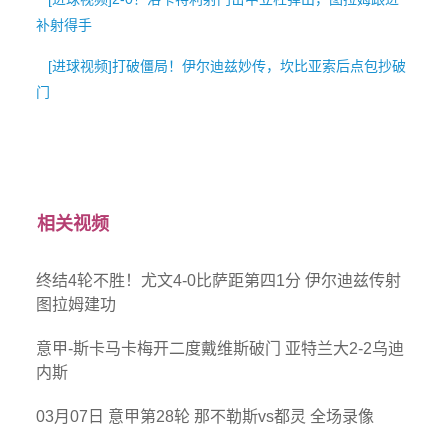
补射得手
[进球视频]打破僵局！伊尔迪兹妙传，坎比亚索后点包抄破
门
相关视频
终结4轮不胜！尤文4-0比萨距第四1分 伊尔迪兹传射
图拉姆建功
意甲-斯卡马卡梅开二度戴维斯破门 亚特兰大2-2乌迪
内斯
03月07日 意甲第28轮 那不勒斯vs都灵 全场录像