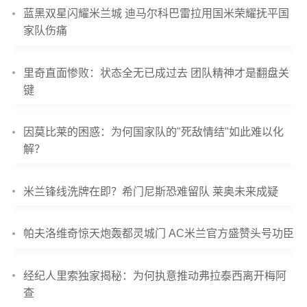
蓝黑双星闪耀米兰城 迪马尔科巴雷拉用国米荣耀抚平国
家队伤痛
里奇直面惨败：状态全无已成过去 团队精神才是翻盘关
键
因莫比莱的困惑：为何国家队的"死敌情结"如此难以化
解？
米兰锋线洗牌在即？希门尼斯恐难留队 莱奥未来成疑
帕夫洛维奇惊天炮轰都灵城门 AC米兰官方盛赞头号功臣
经纪人里索独家揭秘：为何执意推动弗拉泰西离开梅阿
查