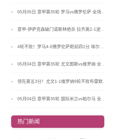
05月05日 意甲第35轮 罗马vs佛罗伦萨 全场录像
意甲-伊萨克森破门诺斯林绝杀 拉齐奥2-1逆转克雷莫内塞
4轮不败！罗马4-0佛罗伦萨距前四1分 埃尔莫索皮西利传射马伦建功
05月04日 意甲第35轮 尤文图斯vs维罗纳 全场录像
领先第五3分！尤文1-1维罗纳9轮不败布雷默失误送礼DV9任意球建功
05月04日 意甲第35轮 国际米兰vs帕尔马 全场录像
热门新闻