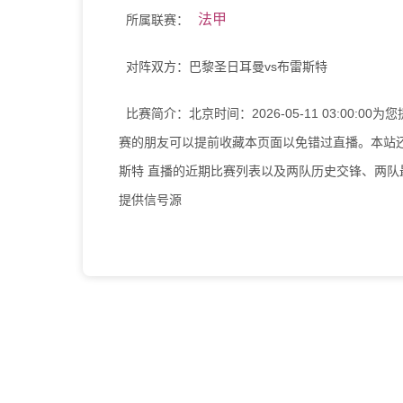
法甲
所属联赛：
对阵双方：
巴黎圣日耳曼vs布雷斯特
比赛简介：
北京时间：2026-05-11 03:00
赛的朋友可以提前收藏本页面以免错过直播。本站
斯特 直播的近期比赛列表以及两队历史交锋、两
提供信号源