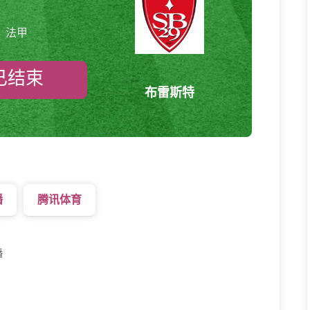
法甲
已结束
布雷斯特
巴黎圣日耳曼vs布雷斯特 法甲
播
腾讯体育
播