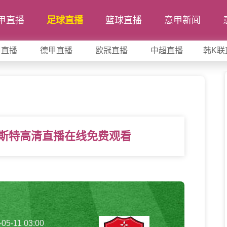
甲直播
足球直播
篮球直播
意甲新闻
甲直播
德甲直播
欧冠直播
中超直播
韩K联
雷斯特高清直播在线免费观看
-05-11 03:00