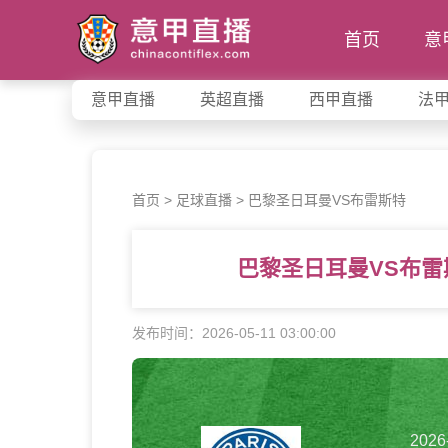
首页
意
意甲直播
英超直播
西甲直播
法
首页
>
足球直播
> 巴黎圣日耳曼VS布雷斯特
巴黎圣日耳曼VS布
发布时间：2026-05-11 03:00:00
2026