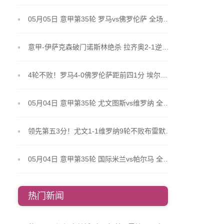
05月05日 意甲第35轮 罗马vs佛罗伦萨 全场录像
意甲-伊萨克森破门诺斯林绝杀 拉齐奥2-1逆转克雷莫内塞
4轮不败！罗马4-0佛罗伦萨距前四1分 埃尔莫索皮西利传射马伦建功
05月04日 意甲第35轮 尤文图斯vs维罗纳 全场录像
领先第五3分！尤文1-1维罗纳9轮不败布雷默失误送礼DV9任意球建功
05月04日 意甲第35轮 国际米兰vs帕尔马 全场录像
热门新闻