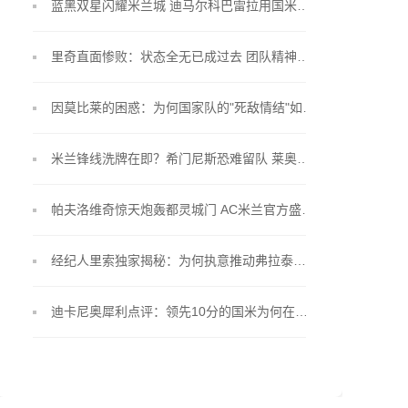
蓝黑双星闪耀米兰城 迪马尔科巴雷拉用国米荣耀抚平国家队伤痛
里奇直面惨败：状态全无已成过去 团队精神才是翻盘关键
因莫比莱的困惑：为何国家队的"死敌情结"如此难以化解？
米兰锋线洗牌在即？希门尼斯恐难留队 莱奥未来成疑
帕夫洛维奇惊天炮轰都灵城门 AC米兰官方盛赞头号功臣
经纪人里索独家揭秘：为何执意推动弗拉泰西离开梅阿查
迪卡尼奥犀利点评：领先10分的国米为何在米兰面前瑟瑟发抖？