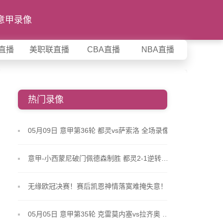
意甲录像
直播
美职联直播
CBA直播
NBA直播
热门录像
05月09日 意甲第36轮 都灵vs萨索洛 全场录像
意甲-小西蒙尼破门佩德森制胜 都灵2-1逆转萨索洛
无缘欧冠决赛！赛后凯恩神情落寞难掩失意！
05月05日 意甲第35轮 克雷莫内塞vs拉齐奥 全场录像